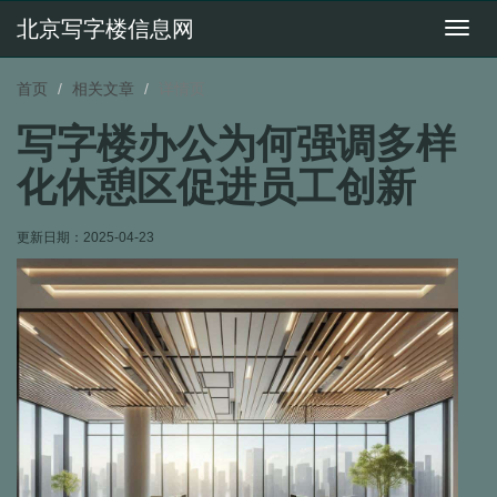
北京写字楼信息网
切
换
导
首页
相关文章
详情页
航
写字楼办公为何强调多样
化休憩区促进员工创新
更新日期：
2025-04-23