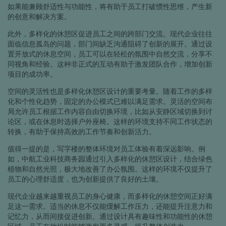
如果能兼顾舒适性与功能性，将有助于员工打破惯性思维，产生新
的创意和解决方案。
此外，多样化的休憩区促进员工之间的跨部门交流。现代企业往往
面临信息孤岛的问题，部门间缺乏沟通阻碍了创新的展开。通过设
置开放式的休息空间，员工可以在轻松的氛围中自然交流，分享不
同视角和经验。这种非正式的互动有助于激发团队合作，增加创新
项目的成功率。
空间的灵活性也是多样化休憩区设计的重要考量。随着工作的多样
化和个性化趋势，固定的办公模式已难以满足需求。灵活的空间布
局允许员工根据工作内容自由切换环境，比如从安静区域切换到讨
论区，或在休息时选择户外座椅。这样的环境支持不同工作状态的
转换，有助于保持高效的工作节奏和创新活力。
值得一提的是，写字楼的整体环境对员工体验有着深远影响。例
如，中航工业科技商务园通过引入多样化的休憩区设计，结合绿色
植物和自然光照，极大地改善了办公氛围。这样的环境不仅提升了
员工的心理舒适度，也为创新提供了良好的土壤。
现代企业越来越重视员工的身心健康，而多样化的休憩空间正好满
足这一需求。适当的休息不仅能缓解工作压力，还能提升注意力和
记忆力，从而间接促进创新。通过设计具有趣味性和功能性的休憩