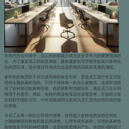
在现代办公环境中，员工的创新能力成为企业竞争力的重要组成部
分。为了激发员工的创造潜能，越来越多的写字楼开始设计多样化
的休憩区域，旨在通过环境优化促进思维的活跃和灵感的涌现。
多样化的休憩区不仅仅是简单的休息空间，更是员工进行非正式交
流和头脑风暴的场所。不同于传统单一的办公桌模式，这些区域提
供了多种形式的座椅安排、色彩搭配和功能分区，满足员工在不同
情境下的需求。例如，安静的阅读角落适合深度思考，开放的沙发
区则利于团队讨论，户外花园或阳光房间为员工提供自然环境的放
松体验。
当员工从单一的办公环境中脱离，转而进入多样化的休憩空间时，
大脑能够得到有效的重启和调整。心理学研究表明，环境的多样性
能够激发不同的神经通路，促进创新思维的产生。休憩区域的设计