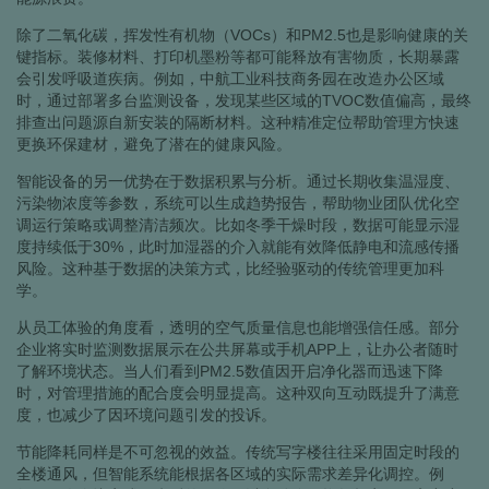
除了二氧化碳，挥发性有机物（VOCs）和PM2.5也是影响健康的关
键指标。装修材料、打印机墨粉等都可能释放有害物质，长期暴露
会引发呼吸道疾病。例如，中航工业科技商务园在改造办公区域
时，通过部署多台监测设备，发现某些区域的TVOC数值偏高，最终
排查出问题源自新安装的隔断材料。这种精准定位帮助管理方快速
更换环保建材，避免了潜在的健康风险。
智能设备的另一优势在于数据积累与分析。通过长期收集温湿度、
污染物浓度等参数，系统可以生成趋势报告，帮助物业团队优化空
调运行策略或调整清洁频次。比如冬季干燥时段，数据可能显示湿
度持续低于30%，此时加湿器的介入就能有效降低静电和流感传播
风险。这种基于数据的决策方式，比经验驱动的传统管理更加科
学。
从员工体验的角度看，透明的空气质量信息也能增强信任感。部分
企业将实时监测数据展示在公共屏幕或手机APP上，让办公者随时
了解环境状态。当人们看到PM2.5数值因开启净化器而迅速下降
时，对管理措施的配合度会明显提高。这种双向互动既提升了满意
度，也减少了因环境问题引发的投诉。
节能降耗同样是不可忽视的效益。传统写字楼往往采用固定时段的
全楼通风，但智能系统能根据各区域的实际需求差异化调控。例