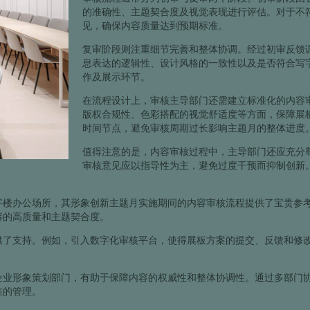
的准确性、主题契合度及视觉表现进行评估。对于不
见，确保内容质量达到预期标准。
复审阶段则注重细节完善和整体协调。经过初审反馈
息表达的逻辑性、设计风格的一致性以及是否符合写
作及展示环节。
在流程设计上，审核主导部门还需建立标准化的内容
版权合规性、色彩搭配的视觉舒适度等方面，保障展
时间节点，避免审核周期过长影响主题月的整体进度
值得注意的是，内容审核过程中，主导部门还应充分
审核意见应以指导性为主，避免过度干预而抑制创新
字楼办公场所，其形象创新主题月实施期间的内容审核流程提供了宝贵参
容的高质量和主题契合度。
供了支持。例如，引入数字化审核平台，使得展板方案的提交、反馈和修
企业形象策划部门，有助于保障内容的权威性和整体协调性。通过多部门
准的管理。