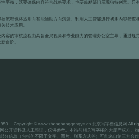
范性平衡，既要确保内容符合战略要求，也要鼓励部门展现独特创意。只
审核流程也将逐步向智能辅助方向演进。利用人工智能进行初步内容筛查
相关技术应用。
板内容的审核流程由具备全局视角和专业能力的管理办公室主导，通过规
上新台阶。
-950
Copyright © www.zhonghanggongye.cn 北京写字楼信息网 All right
网公开资料及人工整理，仅供参考。本站与相关写字楼的大厦产权方、物
部分信息（包括但不限于文字、图片、联系方式等）可能来自第三方合作